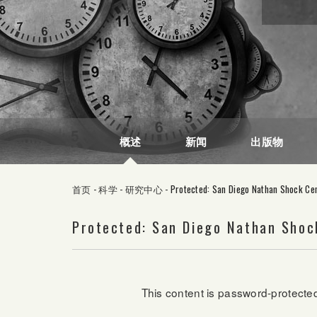
概述
新闻
出版物
首页
-
科学
-
研究中心
-
Protected: San Diego Nathan Shock Ce
Protected: San Diego Nathan Shoc
This content is password-protected