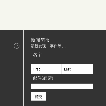
新闻简报
最新发现、事件等。.
名字
首
邮件
(必需)
最
先
后