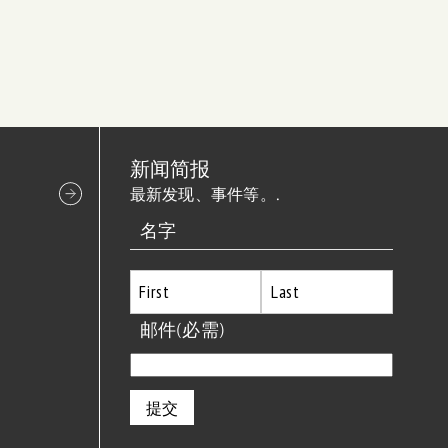
新闻简报
最新发现、事件等。.
名字
首
邮件
(必需)
最
先
后