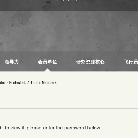
领导力
会员单位
研究资源核心
飞行
nter
-
Protected: Affiliate Members
. To view it, please enter the password below.