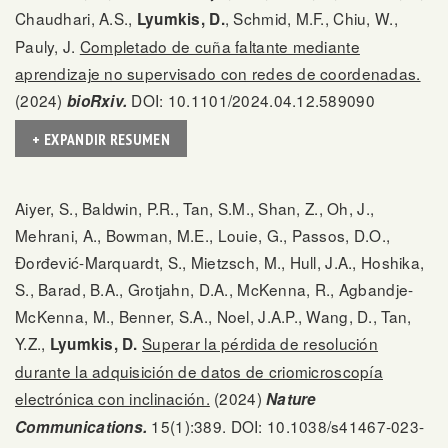
Chaudhari, A.S.,
, Schmid, M.F., Chiu, W.,
Lyumkis, D.
Pauly, J.
Completado de cuña faltante mediante
aprendizaje no supervisado con redes de coordenadas.
(2024)
DOI: 10.1101/2024.04.12.589090
bioRxiv.
+ EXPANDIR RESUMEN
Aiyer, S., Baldwin, P.R., Tan, S.M., Shan, Z., Oh, J.,
Mehrani, A., Bowman, M.E., Louie, G., Passos, D.O.,
Đorđević-Marquardt, S., Mietzsch, M., Hull, J.A., Hoshika,
S., Barad, B.A., Grotjahn, D.A., McKenna, R., Agbandje-
McKenna, M., Benner, S.A., Noel, J.A.P., Wang, D., Tan,
Y.Z.,
Superar la pérdida de resolución
Lyumkis, D.
durante la adquisición de datos de criomicroscopía
electrónica con inclinación.
(2024)
Nature
15(1):389. DOI: 10.1038/s41467-023-
Communications.