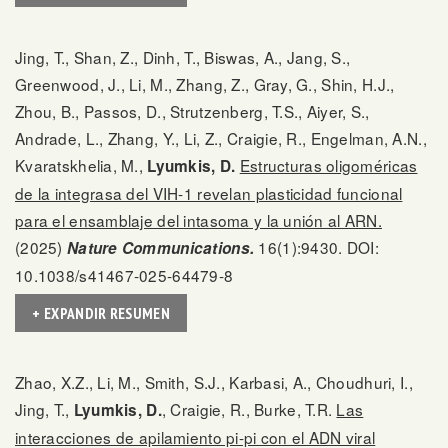
Jing, T., Shan, Z., Dinh, T., Biswas, A., Jang, S.,
Greenwood, J., Li, M., Zhang, Z., Gray, G., Shin, H.J.,
Zhou, B., Passos, D., Strutzenberg, T.S., Aiyer, S.,
Andrade, L., Zhang, Y., Li, Z., Craigie, R., Engelman, A.N.,
Kvaratskhelia, M.,
Estructuras oligoméricas
Lyumkis, D.
de la integrasa del VIH-1 revelan plasticidad funcional
para el ensamblaje del intasoma y la unión al ARN.
(2025)
16(1):9430. DOI:
Nature Communications.
10.1038/s41467-025-64479-8
+ EXPANDIR RESUMEN
Zhao, X.Z., Li, M., Smith, S.J., Karbasi, A., Choudhuri, I.,
Jing, T.,
, Craigie, R., Burke, T.R.
Las
Lyumkis, D.
interacciones de apilamiento pi-pi con el ADN viral