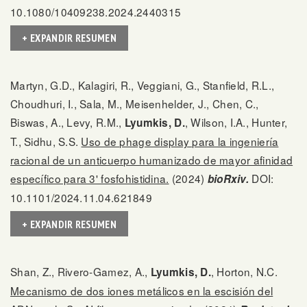
10.1080/10409238.2024.2440315
+ EXPANDIR RESUMEN
Martyn, G.D., Kalagiri, R., Veggiani, G., Stanfield, R.L.,
Choudhuri, I., Sala, M., Meisenhelder, J., Chen, C.,
Biswas, A., Levy, R.M.,
, Wilson, I.A., Hunter,
Lyumkis, D.
T., Sidhu, S.S.
Uso de phage display para la ingeniería
racional de un anticuerpo humanizado de mayor afinidad
específico para 3' fosfohistidina.
(2024)
DOI:
bioRxiv.
10.1101/2024.11.04.621849
+ EXPANDIR RESUMEN
Shan, Z., Rivero-Gamez, A.,
, Horton, N.C.
Lyumkis, D.
Mecanismo de dos iones metálicos en la escisión del