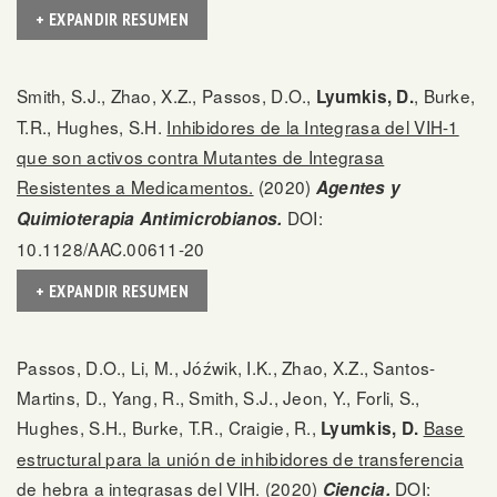
+ EXPANDIR RESUMEN
Smith, S.J., Zhao, X.Z., Passos, D.O.,
, Burke,
Lyumkis, D.
T.R., Hughes, S.H.
Inhibidores de la Integrasa del VIH-1
que son activos contra Mutantes de Integrasa
Resistentes a Medicamentos.
(2020)
Agentes y
DOI:
Quimioterapia Antimicrobianos.
10.1128/AAC.00611-20
+ EXPANDIR RESUMEN
Passos, D.O., Li, M., Jóźwik, I.K., Zhao, X.Z., Santos-
Martins, D., Yang, R., Smith, S.J., Jeon, Y., Forli, S.,
Hughes, S.H., Burke, T.R., Craigie, R.,
Base
Lyumkis, D.
estructural para la unión de inhibidores de transferencia
de hebra a integrasas del VIH.
(2020)
DOI:
Ciencia.