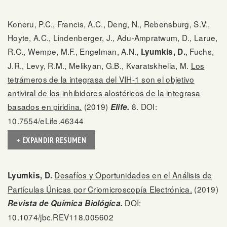
Koneru, P.C., Francis, A.C., Deng, N., Rebensburg, S.V.,
Hoyte, A.C., Lindenberger, J., Adu-Ampratwum, D., Larue,
R.C., Wempe, M.F., Engelman, A.N.,
, Fuchs,
Lyumkis, D.
J.R., Levy, R.M., Melikyan, G.B., Kvaratskhelia, M.
Los
tetrámeros de la integrasa del VIH-1 son el objetivo
antiviral de los inhibidores alostéricos de la integrasa
basados en piridina.
(2019)
8. DOI:
Elife.
10.7554/eLife.46344
+ EXPANDIR RESUMEN
Desafíos y Oportunidades en el Análisis de
Lyumkis, D.
Partículas Únicas por Criomicroscopía Electrónica.
(2019)
DOI:
Revista de Química Biológica.
10.1074/jbc.REV118.005602