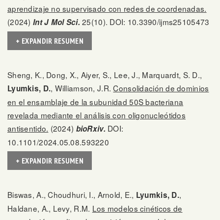
aprendizaje no supervisado con redes de coordenadas.
(2024)
25(10). DOI: 10.3390/ijms25105473
Int J Mol Sci.
+ EXPANDIR RESUMEN
Sheng, K., Dong, X., Aiyer, S., Lee, J., Marquardt, S. D.,
, Williamson, J.R.
Consolidación de dominios
Lyumkis, D.
en el ensamblaje de la subunidad 50S bacteriana
revelada mediante el análisis con oligonucleótidos
antisentido.
(2024)
DOI:
bioRxiv.
10.1101/2024.05.08.593220
+ EXPANDIR RESUMEN
Biswas, A., Choudhuri, I., Arnold, E.,
,
Lyumkis, D.
Haldane, A., Levy, R.M.
Los modelos cinéticos de