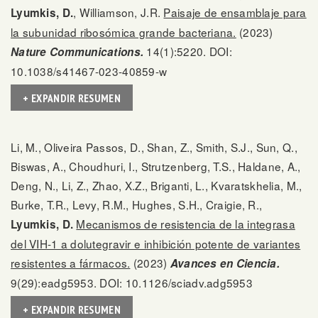
, Williamson, J.R.
Paisaje de ensamblaje para
Lyumkis, D.
la subunidad ribosómica grande bacteriana.
(2023)
14(1):5220. DOI:
Nature Communications.
10.1038/s41467-023-40859-w
+ EXPANDIR RESUMEN
Li, M., Oliveira Passos, D., Shan, Z., Smith, S.J., Sun, Q.,
Biswas, A., Choudhuri, I., Strutzenberg, T.S., Haldane, A.,
Deng, N., Li, Z., Zhao, X.Z., Briganti, L., Kvaratskhelia, M.,
Burke, T.R., Levy, R.M., Hughes, S.H., Craigie, R.,
Mecanismos de resistencia de la integrasa
Lyumkis, D.
del VIH-1 a dolutegravir e inhibición potente de variantes
resistentes a fármacos.
(2023)
Avances en Ciencia.
9(29):eadg5953. DOI: 10.1126/sciadv.adg5953
+ EXPANDIR RESUMEN