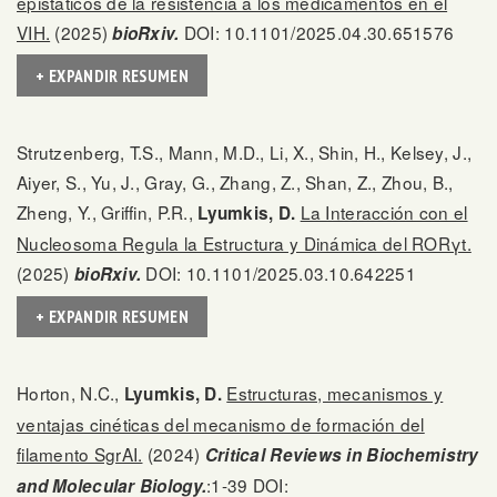
epistáticos de la resistencia a los medicamentos en el
VIH.
(2025)
DOI: 10.1101/2025.04.30.651576
bioRxiv.
+ EXPANDIR RESUMEN
Strutzenberg, T.S., Mann, M.D., Li, X., Shin, H., Kelsey, J.,
Aiyer, S., Yu, J., Gray, G., Zhang, Z., Shan, Z., Zhou, B.,
Zheng, Y., Griffin, P.R.,
La Interacción con el
Lyumkis, D.
Nucleosoma Regula la Estructura y Dinámica del RORγt.
(2025)
DOI: 10.1101/2025.03.10.642251
bioRxiv.
+ EXPANDIR RESUMEN
Horton, N.C.,
Estructuras, mecanismos y
Lyumkis, D.
ventajas cinéticas del mecanismo de formación del
filamento SgrAI.
(2024)
Critical Reviews in Biochemistry
:1-39 DOI:
and Molecular Biology.