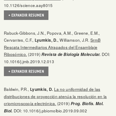
10.1126/science.aay8015
+ EXPANDIR RESUMEN
Rabuck-Gibbons, J.N., Popova, A.M., Greene, E.M.,
Cervantes, C.F.,
, Williamson, J.R.
SrmB
Lyumkis, D.
Rescata Intermediarios Atrapados del Ensamblaje
Ribosómico.
(2019)
DOI:
Revista de Biología Molecular.
10.1016/j.jmb.2019.12.013
+ EXPANDIR RESUMEN
Baldwin, P.R.,
La no uniformidad de las
Lyumkis, D.
distribuciones de proyección atenúa la resolución en la
criomicroscopía electrónica.
(2019)
Prog. Biofís. Mol.
DOI: 10.1016/j.pbiomolbio.2019.09.002
Biol.