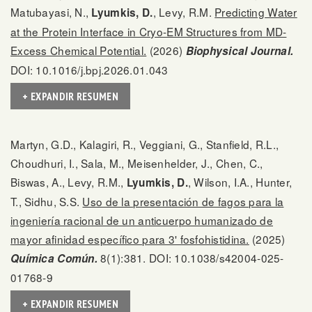
Matubayasi, N.,
, Levy, R.M.
Predicting Water
Lyumkis, D.
at the Protein Interface in Cryo-EM Structures from MD-
Excess Chemical Potential.
(2026)
Biophysical Journal.
DOI: 10.1016/j.bpj.2026.01.043
+ EXPANDIR RESUMEN
Martyn, G.D., Kalagiri, R., Veggiani, G., Stanfield, R.L.,
Choudhuri, I., Sala, M., Meisenhelder, J., Chen, C.,
Biswas, A., Levy, R.M.,
, Wilson, I.A., Hunter,
Lyumkis, D.
T., Sidhu, S.S.
Uso de la presentación de fagos para la
ingeniería racional de un anticuerpo humanizado de
mayor afinidad específico para 3' fosfohistidina.
(2025)
8(1):381. DOI: 10.1038/s42004-025-
Química Común.
01768-9
+ EXPANDIR RESUMEN