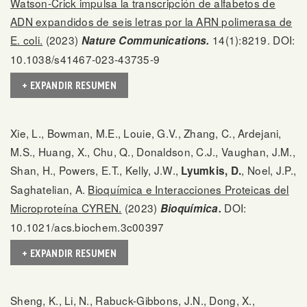
Watson-Crick impulsa la transcripción de alfabetos de
ADN expandidos de seis letras por la ARN polimerasa de
E. coli.
(2023)
14(1):8219. DOI:
Nature Communications.
10.1038/s41467-023-43735-9
+ EXPANDIR RESUMEN
Xie, L., Bowman, M.E., Louie, G.V., Zhang, C., Ardejani,
M.S., Huang, X., Chu, Q., Donaldson, C.J., Vaughan, J.M.,
Shan, H., Powers, E.T., Kelly, J.W.,
, Noel, J.P.,
Lyumkis, D.
Saghatelian, A.
Bioquímica e Interacciones Proteicas del
Microproteína CYREN.
(2023)
DOI:
Bioquímica.
10.1021/acs.biochem.3c00397
+ EXPANDIR RESUMEN
Sheng, K., Li, N., Rabuck-Gibbons, J.N., Dong, X.,