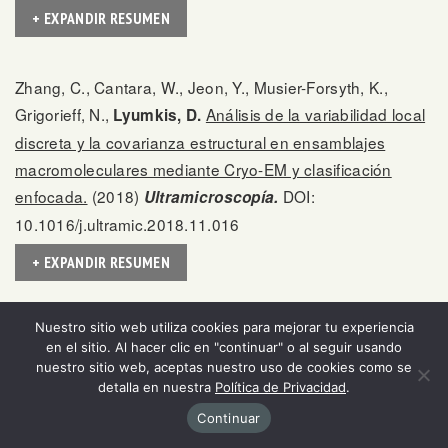
+ EXPANDIR RESUMEN
Zhang, C., Cantara, W., Jeon, Y., Musier-Forsyth, K.,
Grigorieff, N.,
Análisis de la variabilidad local
Lyumkis, D.
discreta y la covarianza estructural en ensamblajes
macromoleculares mediante Cryo-EM y clasificación
enfocada.
(2018)
DOI:
Ultramicroscopía.
10.1016/j.ultramic.2018.11.016
+ EXPANDIR RESUMEN
Nuestro sitio web utiliza cookies para mejorar tu experiencia
Tan, Y.Z., Aiyer, S., Mietzsch, M., Hull, J.A., McKenna, R.,
en el sitio. Al hacer clic en "continuar" o al seguir usando
Grieger, J., Samulski, R.J., Baker, T.S., Agbandje-
nuestro sitio web, aceptas nuestro uso de cookies como se
McKenna, M.,
Estructura corregida de
Lyumkis, D.
detalla en nuestra
Política de Privacidad
.
curvatura de Ewald sub-2 Å de una variante de la cápside
Continuar
AAV2.
(2018)
9(1):3628. DOI:
Nature Communications.