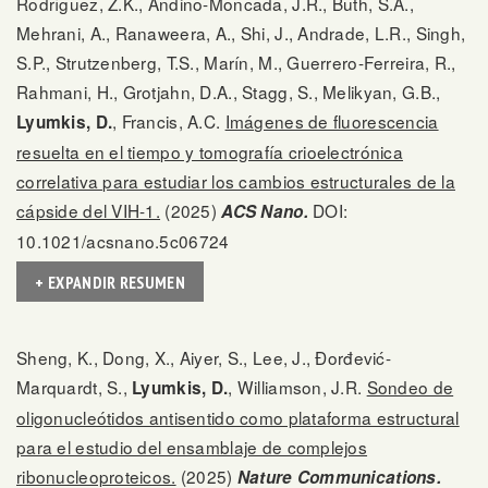
Rodríguez, Z.K., Andino-Moncada, J.R., Buth, S.A.,
Mehrani, A., Ranaweera, A., Shi, J., Andrade, L.R., Singh,
S.P., Strutzenberg, T.S., Marín, M., Guerrero-Ferreira, R.,
Rahmani, H., Grotjahn, D.A., Stagg, S., Melikyan, G.B.,
, Francis, A.C.
Imágenes de fluorescencia
Lyumkis, D.
resuelta en el tiempo y tomografía crioelectrónica
correlativa para estudiar los cambios estructurales de la
cápside del VIH-1.
(2025)
DOI:
ACS Nano.
10.1021/acsnano.5c06724
+ EXPANDIR RESUMEN
Sheng, K., Dong, X., Aiyer, S., Lee, J., Đorđević-
Marquardt, S.,
, Williamson, J.R.
Sondeo de
Lyumkis, D.
oligonucleótidos antisentido como plataforma estructural
para el estudio del ensamblaje de complejos
ribonucleoproteicos.
(2025)
Nature Communications.