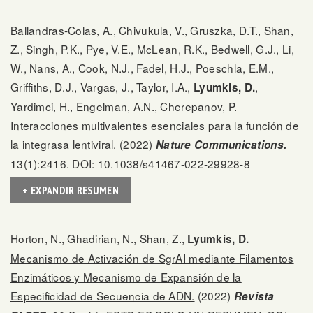
Ballandras-Colas, A., Chivukula, V., Gruszka, D.T., Shan,
Z., Singh, P.K., Pye, V.E., McLean, R.K., Bedwell, G.J., Li,
W., Nans, A., Cook, N.J., Fadel, H.J., Poeschla, E.M.,
Griffiths, D.J., Vargas, J., Taylor, I.A.,
,
Lyumkis, D.
Yardimci, H., Engelman, A.N., Cherepanov, P.
Interacciones multivalentes esenciales para la función de
la integrasa lentiviral.
(2022)
Nature Communications.
13(1):2416. DOI: 10.1038/s41467-022-29928-8
+ EXPANDIR RESUMEN
Horton, N., Ghadirian, N., Shan, Z.,
Lyumkis, D.
Mecanismo de Activación de SgrAI mediante Filamentos
Enzimáticos y Mecanismo de Expansión de la
Especificidad de Secuencia de ADN.
(2022)
Revista