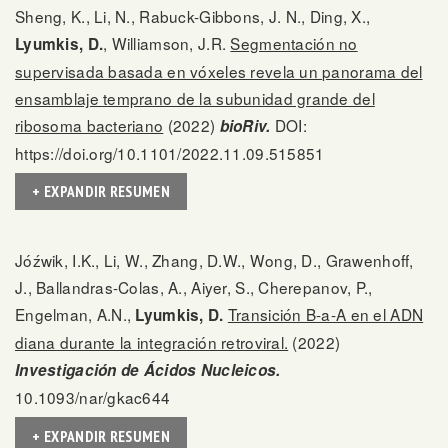
Sheng, K., Li, N., Rabuck-Gibbons, J. N., Ding, X.,
, Williamson, J.R.
Segmentación no
Lyumkis, D.
supervisada basada en vóxeles revela un panorama del
ensamblaje temprano de la subunidad grande del
ribosoma bacteriano
(2022)
DOI:
bioRiv.
https://doi.org/10.1101/2022.11.09.515851
+ EXPANDIR RESUMEN
Jóźwik, I.K., Li, W., Zhang, D.W., Wong, D., Grawenhoff,
J., Ballandras-Colas, A., Aiyer, S., Cherepanov, P.,
Engelman, A.N.,
Transición B-a-A en el ADN
Lyumkis, D.
diana durante la integración retroviral.
(2022)
Investigación de Ácidos Nucleicos.
10.1093/nar/gkac644
+ EXPANDIR RESUMEN