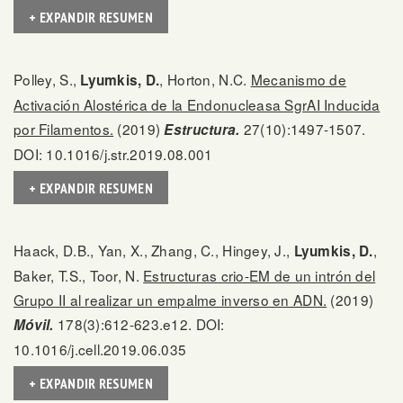
+ EXPANDIR RESUMEN
Polley, S.,
, Horton, N.C.
Mecanismo de
Lyumkis, D.
Activación Alostérica de la Endonucleasa SgrAI Inducida
por Filamentos.
(2019)
27(10):1497-1507.
Estructura.
DOI: 10.1016/j.str.2019.08.001
+ EXPANDIR RESUMEN
Haack, D.B., Yan, X., Zhang, C., Hingey, J.,
,
Lyumkis, D.
Baker, T.S., Toor, N.
Estructuras crio-EM de un intrón del
Grupo II al realizar un empalme inverso en ADN.
(2019)
178(3):612-623.e12. DOI:
Móvil.
10.1016/j.cell.2019.06.035
+ EXPANDIR RESUMEN