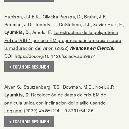
Harrison, J.J.E.K., Oliveira Passos, D., Bruhn, J.F.,
Bauman, J.D., Tuberty, L., DeStefano, J.J., Xavier Ruiz, F.,
, Arnold, E.
La estructura de la poliproteína
Lyumkis, D.
Pol del VIH-1 por crio-EM proporciona información sobre
la maduración del virión
(2022)
Avances en Ciencia.
DOI: https://doi.org/10.1126/sciadv.abn9874
+ EXPANDIR RESUMEN
Aiyer, S., Strutzenberg, T.S., Bowman, M.E., Noel, J.P.,
Recolección de datos de crio-EM de
Lyumkis, D.
partícula única con inclinación del platillo usando
Leginon.
(2022)
DOI: 10.3791/64136
JoVE.
+ EXPANDIR RESUMEN