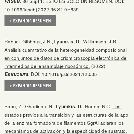
36 Supl 1: ESTO ES SOLO UN RESUMEN. DOI:
FASEB.
10.1096/fasebj.2022.36.S1.0R839
+ EXPANDIR RESUMEN
Rabuck-Gibbons, J.N.,
, Williamson, J.R.
Lyumkis, D.
Análisis cuantitativo de la heterogeneidad composicional
en conjuntos de datos de criomicroscopía electrónica de
intermedios del ensamblaje ribosómico.
(2022)
DOI: 10.1016/j.str.2021.12.005
Estructura.
+ EXPANDIR RESUMEN
Shan, Z., Ghadirian, N.,
, Horton, N.C.
Los
Lyumkis, D.
estados previos a la transición y las estructuras de la apo
de la enzima formadora de filamentos SgrAI aclaran los
mecanismos de activación y la especificidad de sustrato.