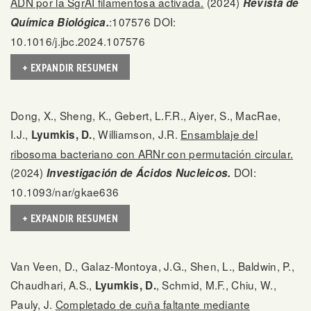
ADN por la SgrAI filamentosa activada.
(2024)
Revista de
:107576 DOI:
Química Biológica.
10.1016/j.jbc.2024.107576
+ EXPANDIR RESUMEN
Dong, X., Sheng, K., Gebert, L.F.R., Aiyer, S., MacRae,
I.J.,
, Williamson, J.R.
Ensamblaje del
Lyumkis, D.
ribosoma bacteriano con ARNr con permutación circular.
(2024)
DOI:
Investigación de Ácidos Nucleicos.
10.1093/nar/gkae636
+ EXPANDIR RESUMEN
Van Veen, D., Galaz-Montoya, J.G., Shen, L., Baldwin, P.,
Chaudhari, A.S.,
, Schmid, M.F., Chiu, W.,
Lyumkis, D.
Pauly, J.
Completado de cuña faltante mediante