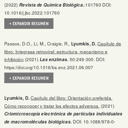
(2022)
:101760 DOI:
Revista de Química Biológica.
10.1016/j.jbc.2022.101760
+ EXPANDIR RESUMEN
Passos, D.O., Li, M., Craigie, R.,
Capítulo de
Lyumkis, D.
libro: Integrasa retroviral: estructura, mecanismo e
inhibición
(2021)
50:249-300. DOI:
Las enzimas.
https://doi.org/10.1016/bs.enz.2021.06.007
+ EXPANDIR RESUMEN
Capítulo del libro: Orientación preferida.
Lyumkis, D.
Cómo reconocer y tratar los efectos adversos.
(2021)
Criomicroscopía electrónica de partículas individuales
DOI: 10.1088/978-0-
de macromoléculas biológicas.