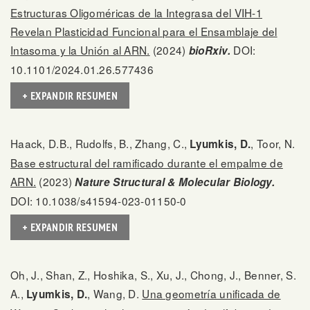
Estructuras Oligoméricas de la Integrasa del VIH-1
Revelan Plasticidad Funcional para el Ensamblaje del
Intasoma y la Unión al ARN.
(2024)
DOI:
bioRxiv.
10.1101/2024.01.26.577436
+ EXPANDIR RESUMEN
Haack, D.B., Rudolfs, B., Zhang, C.,
, Toor, N.
Lyumkis, D.
Base estructural del ramificado durante el empalme de
ARN.
(2023)
Nature Structural & Molecular Biology.
DOI: 10.1038/s41594-023-01150-0
+ EXPANDIR RESUMEN
Oh, J., Shan, Z., Hoshika, S., Xu, J., Chong, J., Benner, S.
A.,
, Wang, D.
Una geometría unificada de
Lyumkis, D.