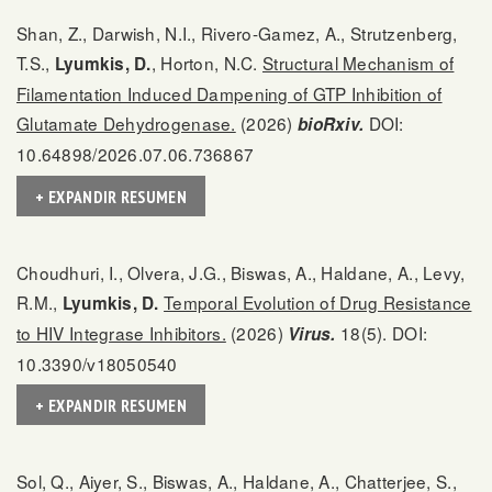
Shan, Z., Darwish, N.I., Rivero-Gamez, A., Strutzenberg,
T.S.,
, Horton, N.C.
Structural Mechanism of
Lyumkis, D.
Filamentation Induced Dampening of GTP Inhibition of
Glutamate Dehydrogenase.
(2026)
DOI:
bioRxiv.
10.64898/2026.07.06.736867
+ EXPANDIR RESUMEN
Choudhuri, I., Olvera, J.G., Biswas, A., Haldane, A., Levy,
R.M.,
Temporal Evolution of Drug Resistance
Lyumkis, D.
to HIV Integrase Inhibitors.
(2026)
18(5). DOI:
Virus.
10.3390/v18050540
+ EXPANDIR RESUMEN
Sol, Q., Aiyer, S., Biswas, A., Haldane, A., Chatterjee, S.,