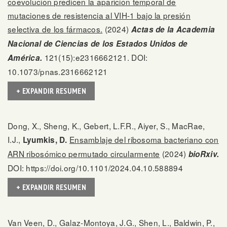
coevolución predicen la aparición temporal de
mutaciones de resistencia al VIH-1 bajo la presión
selectiva de los fármacos.
(2024)
Actas de la Academia
Nacional de Ciencias de los Estados Unidos de
121(15):e2316662121. DOI:
América.
10.1073/pnas.2316662121
+ EXPANDIR RESUMEN
Dong, X., Sheng, K., Gebert, L.F.R., Aiyer, S., MacRae,
I.J.,
Ensamblaje del ribosoma bacteriano con
Lyumkis, D.
ARN ribosómico permutado circularmente
(2024)
bioRxiv.
DOI: https://doi.org/10.1101/2024.04.10.588894
+ EXPANDIR RESUMEN
Van Veen, D., Galaz-Montoya, J.G., Shen, L., Baldwin, P.,