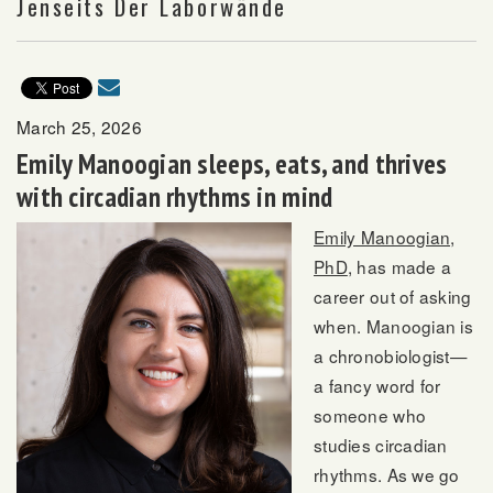
Jenseits Der Laborwände
March 25, 2026
Emily Manoogian sleeps, eats, and thrives
with circadian rhythms in mind
Emily Manoogian,
PhD
, has made a
career out of asking
when. Manoogian is
a chronobiologist—
a fancy word for
someone who
studies circadian
rhythms. As we go