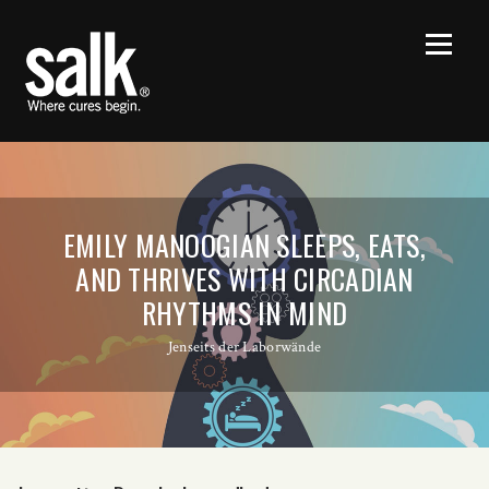
EMILY MANOOGIAN SLEEPS, EATS,
AND THRIVES WITH CIRCADIAN
RHYTHMS IN MIND
Jenseits der Laborwände