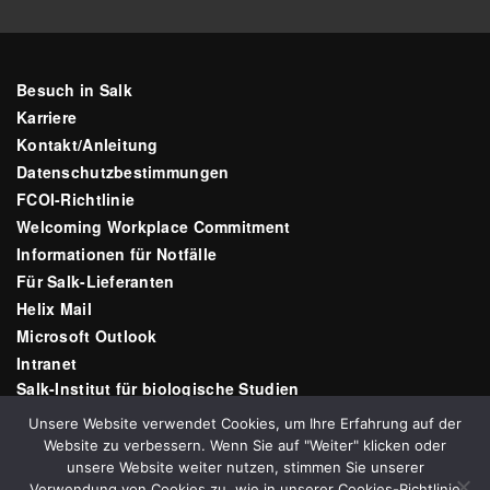
Besuch in Salk
Karriere
Kontakt/Anleitung
Datenschutzbestimmungen
FCOI-Richtlinie
Welcoming Workplace Commitment
Informationen für Notfälle
Für Salk-Lieferanten
Helix Mail
Microsoft Outlook
Intranet
Salk-Institut für biologische Studien
10010 N Torrey Pines Rd
Unsere Website verwendet Cookies, um Ihre Erfahrung auf der
La Jolla, CA 92037
Website zu verbessern. Wenn Sie auf "Weiter" klicken oder
E-Mail:
communications@salk.edu
unsere Website weiter nutzen, stimmen Sie unserer
Telefon: (858) 453-4100
Verwendung von Cookies zu, wie in unserer Cookies-Richtlinie